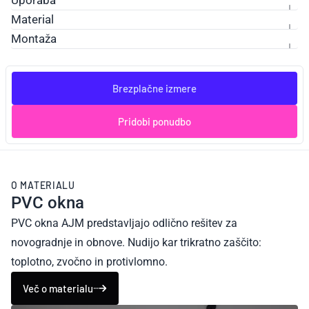
Uporaba
Material
Montaža
Brezplačne izmere
Pridobi ponudbo
O MATERIALU
PVC okna
PVC okna AJM predstavljajo odlično rešitev za
novogradnje in obnove. Nudijo kar trikratno zaščito:
toplotno, zvočno in protivlomno.
Več o materialu