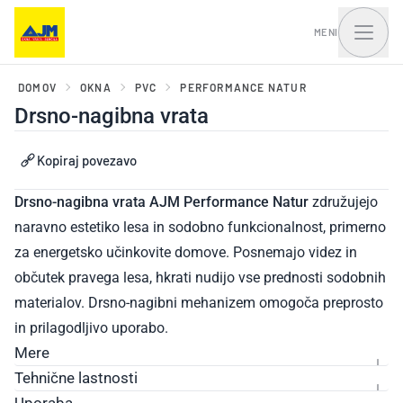
MENI
DOMOV
OKNA
PVC
PERFORMANCE NATUR
Drsno-nagibna vrata
Okna, balkonska vrata
Vhodna vrata in portali
Kopiraj povezavo
in drsni sistemi
Drsno-nagibna vrata AJM Performance Natur
združujejo
naravno estetiko lesa in sodobno funkcionalnost, primerno
za energetsko učinkovite domove. Posnemajo videz in
občutek pravega lesa, hkrati nudijo vse prednosti sodobnih
materialov. Drsno-nagibni mehanizem omogoča preprosto
in prilagodljivo uporabo.
Mere
Tehnične lastnosti