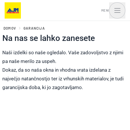
MENI
DOMOV
GARANCIJA
Na nas se lahko zanesete
Okna, balkonska vrata
Vhodna vrata in portali
Naši izdelki so naše ogledalo. Vaše zadovoljstvo z njimi
in drsni sistemi
pa naše merilo za uspeh.
Dokaz, da so naša okna in vhodna vrata izdelana z
največjo natančnostjo ter iz vrhunskih materialov, je tudi
garancijska doba, ki jo zagotavljamo.