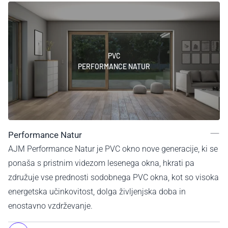
PVC
PERFORMANCE NATUR
Performance Natur
AJM Performance Natur je PVC okno nove generacije, ki se
ponaša s pristnim videzom lesenega okna, hkrati pa
združuje vse prednosti sodobnega PVC okna, kot so visoka
energetska učinkovitost, dolga življenjska doba in
enostavno vzdrževanje.