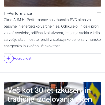
Hi-Performance
Okna AJM Hi-Performance so vrhunska PVC okna za
pasivne in energetsko varčne hiše. Odlikujejo jih ozki profili
za več svetlobe, odlična izolativnost, lepljenje stekla v krilo
za večjo stabilnost ter profil z izolacijsko peno za vrhunsko
energetsko in zvočno učinkovitost.
Podrobnosti
Več kot 30 let izkušenj in
tradicije izdelovanja oken