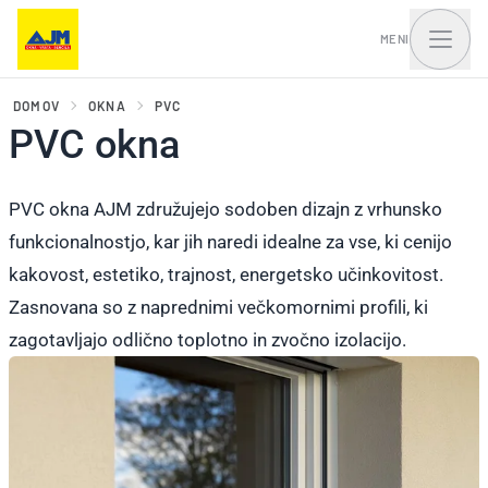
MENI
DOMOV
OKNA
PVC
PVC okna
Okna, balkonska vrata
Vhodna vrata in portali
in drsni sistemi
PVC okna AJM združujejo sodoben dizajn z vrhunsko
funkcionalnostjo, kar jih naredi idealne za vse, ki cenijo
kakovost, estetiko, trajnost, energetsko učinkovitost.
Zasnovana so z naprednimi večkomornimi profili, ki
zagotavljajo odlično toplotno in zvočno izolacijo.