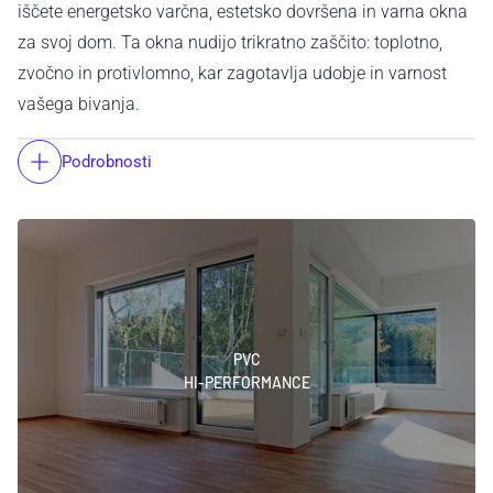
iščete energetsko varčna, estetsko dovršena in varna okna
za svoj dom. Ta okna nudijo trikratno zaščito: toplotno,
zvočno in protivlomno, kar zagotavlja udobje in varnost
vašega bivanja.
Podrobnosti
PVC
HI-PERFORMANCE