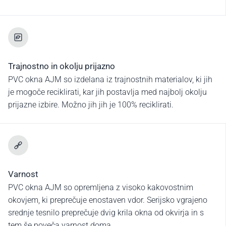
Trajnostno in okolju prijazno
PVC okna AJM so izdelana iz trajnostnih materialov, ki jih
je mogoče reciklirati, kar jih postavlja med najbolj okolju
prijazne izbire. Možno jih jih je 100% reciklirati.
Varnost
PVC okna AJM so opremljena z visoko kakovostnim
okovjem, ki preprečuje enostaven vdor. Serijsko vgrajeno
srednje tesnilo preprečuje dvig krila okna od okvirja in s
tem še poveča varnost doma.