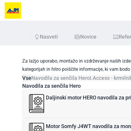
Nasveti
Novice
Refe
 balkonska vrata in drsni
Vhodna vrata in portali
mi
Za lažjo uporabo, montažo in vzdrževanje naših izd
kategorijah in hitro poiščite informacije, ki vam bo
Vse
Navodila za senčila Hero
I.Access - krmiln
Navodila za senčila Hero
Daljinski motor HERO navodila za pr
Motor Somfy J4WT navodila za mon