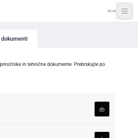
MENI
n dokumenti
tna hiša I.Access
riročnike in tehnične dokumente. Prebrskajte po