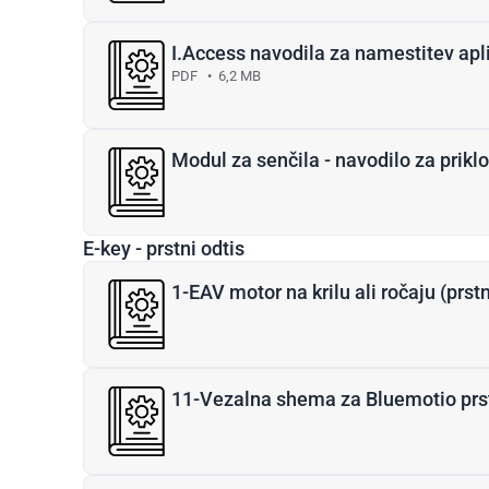
I.Access navodila za namestitev apl
PDF
•
6,2 MB
Modul za senčila - navodilo za prikl
E-key - prstni odtis
1-EAV motor na krilu ali ročaju (prstni
11-Vezalna shema za Bluemotio prstni