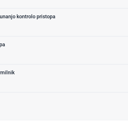
zunanjo kontrolo pristopa
opa
rmilnik