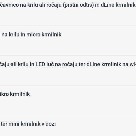
nico na krilu ali ročaju (prstni odtis) in dLine krmilnik 
 na krilu in micro krmilnik
ju ali krilu in LED luč na ročaju ter dLine krmilnik na wi-
ikro krmilnik
ter mini krmilnik v dozi