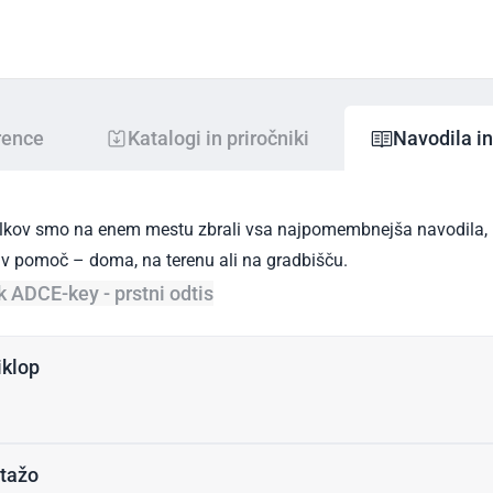
rence
Katalogi in priročniki
Navodila i
Senčila in dodatki
Pame
elkov smo na enem mestu zbrali vsa najpomembnejša navodila, p
do v pomoč – doma, na terenu ali na gradbišču.
ik ADC
E-key - prstni odtis
iklop
tažo