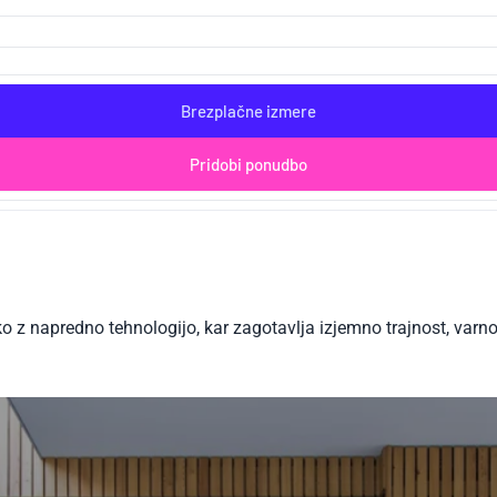
Brezplačne izmere
Pridobi ponudbo
z napredno tehnologijo, kar zagotavlja izjemno trajnost, varnos