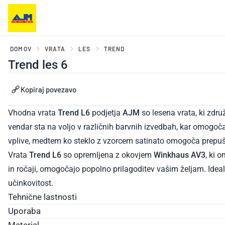
DOMOV
VRATA
LES
TREND
Trend les 6
 balkonska vrata in drsni
Vhodna vrata in portali
Kopiraj povezavo
mi
Vhodna vrata
Trend L6
podjetja
AJM
so lesena vrata, ki zdru
vendar sta na voljo v različnih barvnih izvedbah, kar omogo
vplive, medtem ko steklo z vzorcem satinato omogoča prepušč
Vrata
Trend L6
so opremljena z okovjem
Winkhaus AV3
, ki 
in ročaji, omogočajo popolno prilagoditev vašim željam. Ideal
učinkovitost.
Tehnične lastnosti
Uporaba