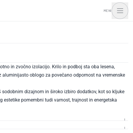
MENI
tna hiša I.Access
otno in zvočno izolacijo. Krilo in podboj sta oba lesena,
no z aluminijasto oblogo za povečano odpornost na vremenske
S sodobnim dizajnom in široko izbiro dodatkov, kot so kljuke
eg estetike pomembni tudi varnost, trajnost in energetska