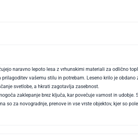
Senčila in dodatki
Pame
žujejo naravno lepoto lesa z vrhunskimi materiali za odlično topl
ča prilagoditev vašemu stilu in potrebam. Leseno krilo je obda
anje svetlobe, a hkrati zagotavlja zasebnost.
omogoča zaklepanje brez ključa, kar povečuje varnost in udobje. 
na so za novogradnje, prenove in vse vrste objektov, kjer so pol