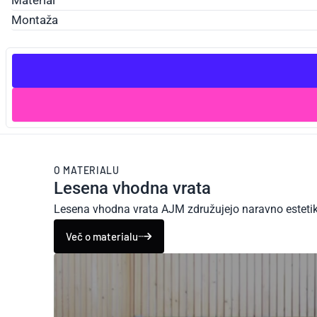
Material
Montaža
O MATERIALU
Lesena vhodna vrata
Lesena vhodna vrata AJM združujejo naravno estetiko 
Več o materialu