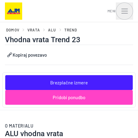
MENI
DOMOV
VRATA
ALU
TREND
Vhodna vrata Trend 23
Okna, balkonska vrata
Vhodna vrata in portali
Kopiraj povezavo
in drsni sistemi
Brezplačne izmere
Pridobi ponudbo
O MATERIALU
ALU vhodna vrata