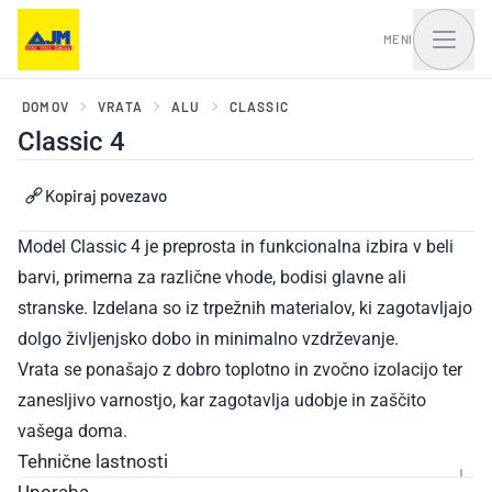
MENI
DOMOV
VRATA
ALU
CLASSIC
Classic 4
Okna, balkonska vrata
Vhodna vrata in portali
Kopiraj povezavo
in drsni sistemi
Model Classic 4 je preprosta in funkcionalna izbira v beli
barvi, primerna za različne vhode, bodisi glavne ali
stranske. Izdelana so iz trpežnih materialov, ki zagotavljajo
dolgo življenjsko dobo in minimalno vzdrževanje.
Vrata se ponašajo z dobro toplotno in zvočno izolacijo ter
zanesljivo varnostjo, kar zagotavlja udobje in zaščito
vašega doma.
Tehnične lastnosti