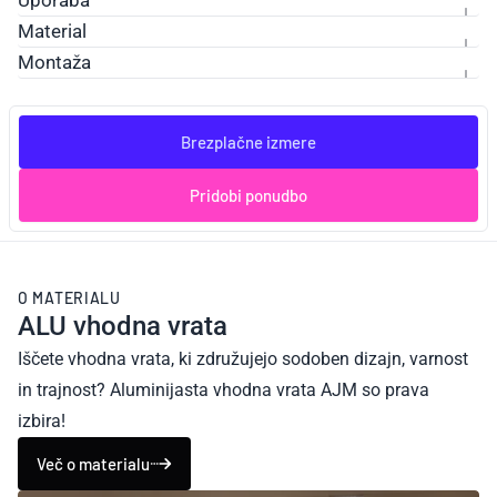
Uporaba
Material
Montaža
Brezplačne izmere
Pridobi ponudbo
O MATERIALU
ALU vhodna vrata
Iščete vhodna vrata, ki združujejo sodoben dizajn, varnost
in trajnost? Aluminijasta vhodna vrata AJM so prava
izbira!
Več o materialu