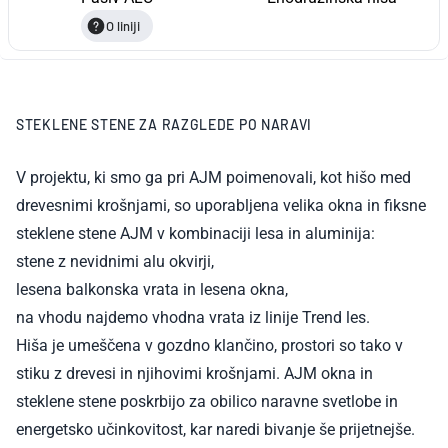
O liniji
STEKLENE STENE ZA RAZGLEDE PO NARAVI
V projektu, ki smo ga pri AJM poimenovali, kot hišo med
drevesnimi krošnjami, so uporabljena velika okna in fiksne
steklene stene AJM v kombinaciji lesa in aluminija:
stene z nevidnimi alu okvirji,
lesena balkonska vrata in lesena okna,
na vhodu najdemo vhodna vrata iz linije Trend les.
Hiša je umeščena v gozdno klančino, prostori so tako v
stiku z drevesi in njihovimi krošnjami. AJM okna in
steklene stene poskrbijo za obilico naravne svetlobe in
energetsko učinkovitost, kar naredi bivanje še prijetnejše.