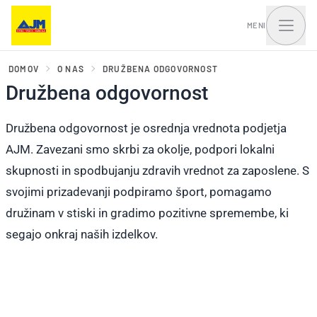
MENI
DOMOV
O NAS
DRUŽBENA ODGOVORNOST
Družbena odgovornost
Okna, balkonska vrata
Vhodna vrata in portali
Družbena odgovornost je osrednja vrednota podjetja
in drsni sistemi
AJM. Zavezani smo skrbi za okolje, podpori lokalni
skupnosti in spodbujanju zdravih vrednot za zaposlene. S
svojimi prizadevanji podpiramo šport, pomagamo
družinam v stiski in gradimo pozitivne spremembe, ki
segajo onkraj naših izdelkov.