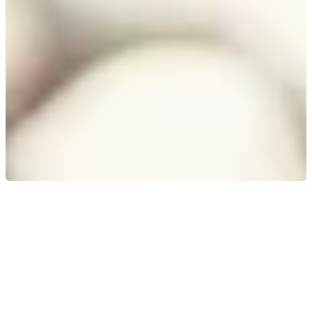
Športna in rekreativna dejavnost za
naše zaposlene
Kot soustanovitelji Športno-kulturnega društva AJM
podpiramo aktivno udejstvovanje zaposlenih in njihovih
družin.