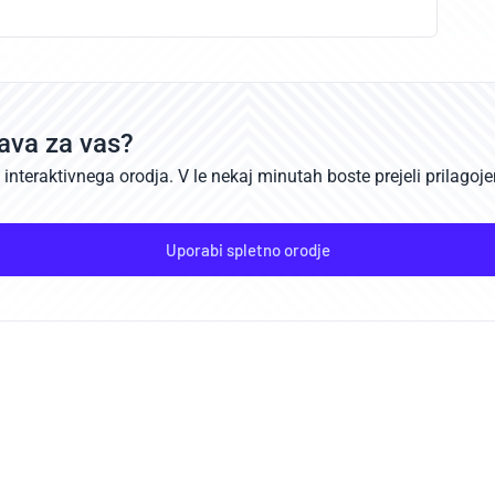
rava za vas?
teraktivnega orodja. V le nekaj minutah boste prejeli prilagojen
Uporabi spletno orodje