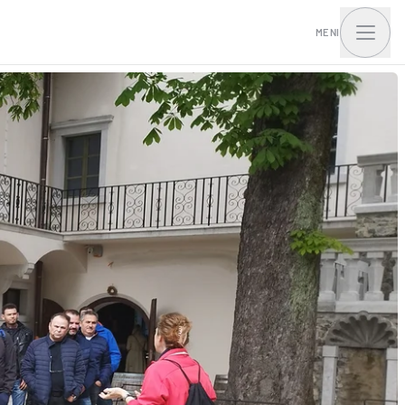
MENI
tna hiša I.Access