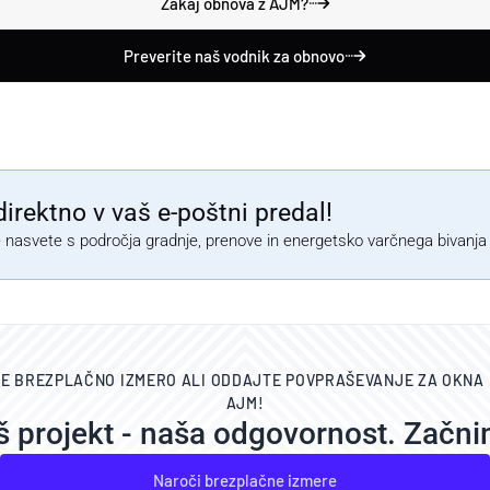
Zakaj obnova z AJM?
Preverite naš vodnik za obnovo
irektno v vaš e-poštni predal!
e nasvete s področja gradnje, prenove in energetsko varčnega bivanja
E BREZPLAČNO IZMERO ALI ODDAJTE POVPRAŠEVANJE ZA OKNA 
AJM!
š projekt - naša odgovornost. Začni
Naroči brezplačne izmere