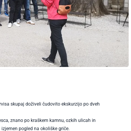
ervisa skupaj doživeli čudovito ekskurzijo po dveh
Unesca, znano po kraškem kamnu, ozkih ulicah in
 izjemen pogled na okoliške griče.