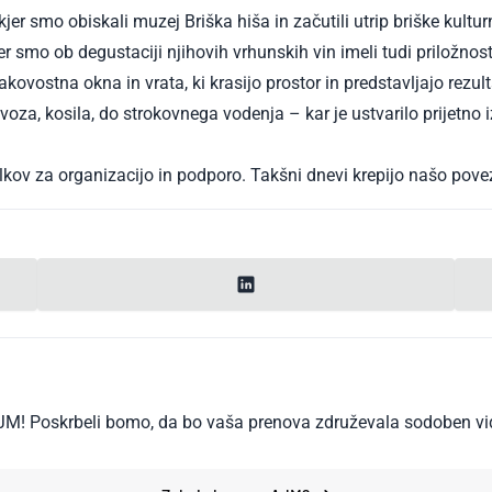
er smo obiskali muzej Briška hiša in začutili utrip briške kultur
r smo ob degustaciji njihovih vrhunskih vin imeli tudi priložnost
kovostna okna in vrata, ki krasijo prostor in predstavljajo rezu
voza, kosila, do strokovnega vodenja – kar je ustvarilo prijetno
delkov za organizacijo in podporo. Takšni dnevi krepijo našo pov
 AJM! Poskrbeli bomo, da bo vaša prenova združevala sodoben vi