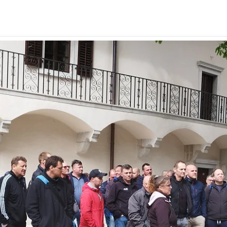
Senčila in dodatki
Pame