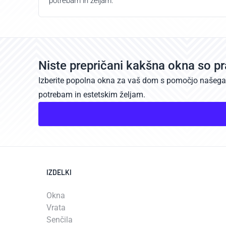
potrebam in željam.
Niste prepričani kakšna okna so p
Izberite popolna okna za vaš dom s pomočjo našega in
potrebam in estetskim željam.
IZDELKI
Okna
Vrata
Senčila