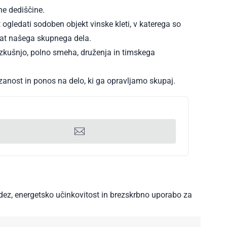
ne dediščine.
 ogledati sodoben objekt vinske kleti, v katerega so
ltat našega skupnega dela.
 izkušnjo, polno smeha, druženja in timskega
ezanost in ponos na delo, ki ga opravljamo skupaj.
dez, energetsko učinkovitost in brezskrbno uporabo za