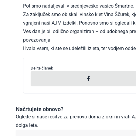
Pot smo nadaljevali v srednjeveško vasico Šmartno, kj
Za zaključek smo obiskali vinsko klet Vina Ščurek, kje
vgrajeni naši AJM izdelki. Ponosno smo si ogledali ka
Ves dan je bil odlično organiziran – od udobnega pre
povezovanja.
Hvala vsem, ki ste se udeležili izleta, ter vodjem od
Delite članek
Načrtujete obnovo?
Oglejte si naše rešitve za prenovo doma z okni in vrati
dolga leta.