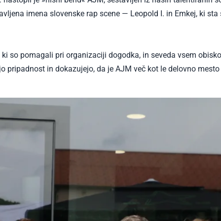
javljena imena slovenske rap scene — Leopold I. in Emkej, ki sta
ki so pomagali pri organizaciji dogodka, in seveda vsem obiskov
jo pripadnost in dokazujejo, da je AJM več kot le delovno mesto