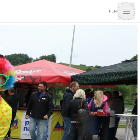
MENI
a
tna hiša I.Access