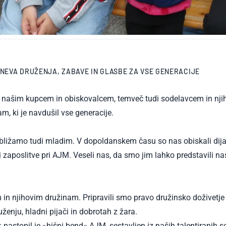
 DNEVA DRUŽENJA, ZABAVE IN GLASBE ZA VSE GENERACIJE
le našim kupcem in obiskovalcem, temveč tudi sodelavcem in nji
am, ki je navdušil vse generacije.
ribližamo tudi mladim. V dopoldanskem času so nas obiskali dijak
zaposlitve pri AJM. Veseli nas, da smo jim lahko predstavili našo
n njihovim družinam. Pripravili smo pravo družinsko doživetje — 
uženju, hladni pijači in dobrotah z žara.
nastopil je »hišni bend« AJM, sestavljen iz naših talentiranih so