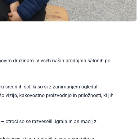
hovim družinam. V vseh naših prodajnih salonih po
i srednjih šol, ki so si z zanimanjem ogledali
 vizijo, kakovostno proizvodnjo in priložnosti, ki jih
otroci so se razveselili igrala in animacij z
delavcev, ki so navdušili s svojo energijo in