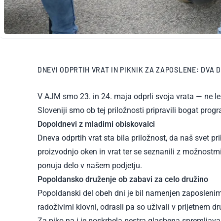
DNEVI ODPRTIH VRAT IN PIKNIK ZA ZAPOSLENE: DVA
V AJM smo 23. in 24. maja odprli svoja vrata — ne 
Sloveniji smo ob tej priložnosti pripravili bogat progr
Dopoldnevi z mladimi obiskovalci
Dneva odprtih vrat sta bila priložnost, da naš svet p
proizvodnjo oken in vrat ter se seznanili z možnostmi 
ponuja delo v našem podjetju.
Popoldansko druženje ob zabavi za celo družino
Popoldanski del obeh dni je bil namenjen zaposlenim i
radoživimi klovni, odrasli pa so uživali v prijetnem dr
Za piko na i je poskrbela pestra glasbena spremljava: 