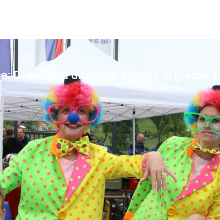
ne: Dva dneva druženja, zabave in glasbe z
Senčila in dodatki
Pame